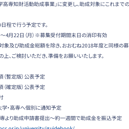
「大学高専知財活動助成事業」に変更し、助成対象にこれま
の日程で行う予定です。
月）～4月22日（月）※募集受付期間末日の消印有効
成対象及び助成金総額を除き、おおむね2018年度と同様の
の上、ご検討いただき、準備をお願いいたします。
要項（暫定版）公表予定
要項（確定版）公表予定
付
募大学・高専へ個別に通知予定
・高専より助成申請書提出～約一週間で助成金を振込予定
pcc.or.jp/university/guidebook/