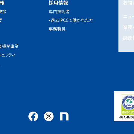
報
採用情報
お問
挨拶
専門技術者
ニュ
要
・過去IPCCで働かれた方
業務
事務職員
調達
査機関事業
キュリティ
ス